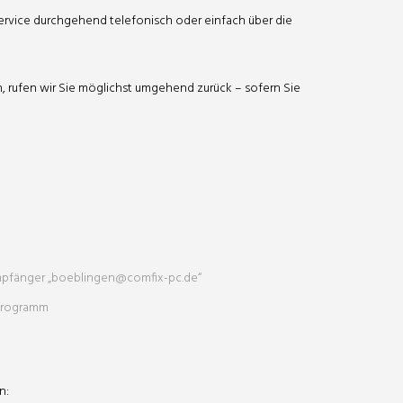
Service durchgehend telefonisch oder einfach über die
, rufen wir Sie möglichst umgehend zurück – sofern Sie
Empfänger „boeblingen@comfix-pc.de“
-Programm
n: