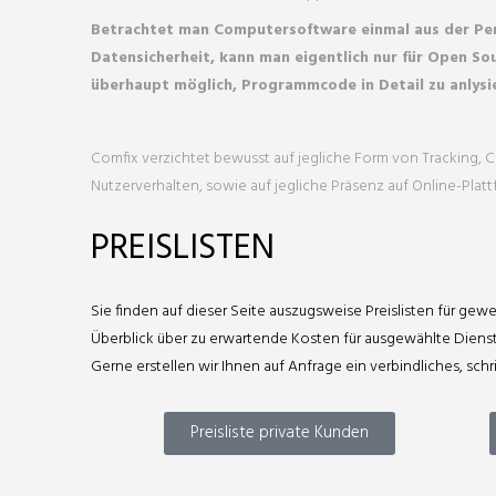
Betrachtet man Computersoftware einmal aus der Pe
Datensicherheit, kann man eigentlich nur für Open Sou
überhaupt möglich, Programmcode in Detail zu anlysie
Comfix verzichtet bewusst auf jegliche Form von Tracking,
Nutzerverhalten, sowie auf jegliche Präsenz auf Online-Plat
PREISLISTEN
Sie finden auf dieser Seite auszugsweise Preislisten für gew
Überblick über zu erwartende Kosten für ausgewählte Dienst
Gerne erstellen wir Ihnen auf Anfrage ein verbindliches, schr
Preisliste private Kunden