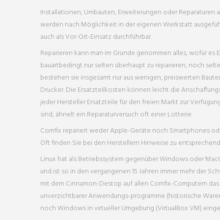
Installationen, Umbauten, Erweiterungen oder Reparaturen
werden nach Möglichkeit in der eigenen Werkstatt ausgeführ
auch als Vor-Ort-Einsatz durchführbar.
Reparieren kann man im Grunde genommen alles, wofür es E
bauartbedingt nur selten überhaupt zu reparieren, noch selte
bestehen sie insgesamt nur aus wenigen, preiswerten Bauteil
Drucker. Die Ersatzteilkosten können leicht die Anschaffun
jeder Hersteller Ersatzteile für den freien Markt zur Verfügun
sind, ähnelt ein Reparaturversuch oft einer Lotterie.
Comfix repariert weder Apple-Geräte noch Smartphones ode
Oft finden Sie bei den Herstellern Hinweise zu entsprechen
Linux hat als Betriebssystem gegenüber Windows oder MacOS
und ist so in den vergangenen 15 Jahren immer mehr der Sc
mit dem Cinnamon-Destop auf allen Comfix-Computern das Be
unverzichtbarer Anwendungs-programme (historische Warenw
noch Windows in virtueller Umgebung (VirtualBox VM) einge