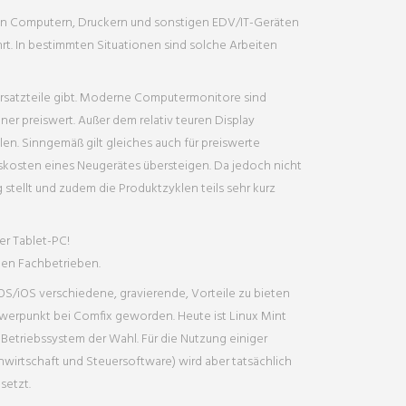
 an Computern, Druckern und sonstigen EDV/IT-Geräten
t. In bestimmten Situationen sind solche Arbeiten
rsatzteile gibt. Moderne Computermonitore sind
ner preiswert. Außer dem relativ teuren Display
en. Sinngemäß gilt gleiches auch für preiswerte
gskosten eines Neugerätes übersteigen. Da jedoch nicht
g stellt und zudem die Produktzyklen teils sehr kurz
r Tablet-PC!
den Fachbetrieben.
/iOS verschiedene, gravierende, Vorteile zu bieten
hwerpunkt bei Comfix geworden. Heute ist Linux Mint
triebssystem der Wahl. Für die Nutzung einiger
irtschaft und Steuersoftware) wird aber tatsächlich
setzt.