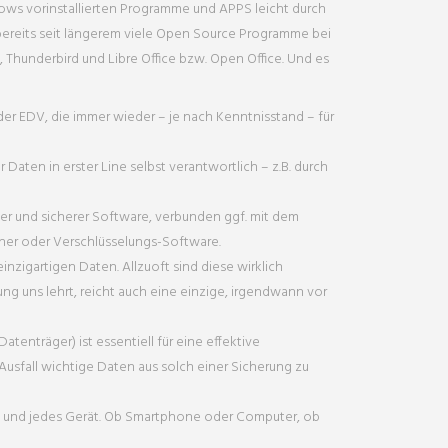
ws vorinstallierten Programme und APPS leicht durch
ereits seit längerem viele Open Source Programme bei
x, Thunderbird und Libre Office bzw. Open Office. Und es
er EDV, die immer wieder – je nach Kenntnisstand – für
Daten in erster Line selbst verantwortlich – z.B. durch
er und sicherer Software, verbunden ggf. mit dem
anner oder Verschlüsselungs-Software.
nzigartigen Daten. Allzuoft sind diese wirklich
g uns lehrt, reicht auch eine einzige, irgendwann vor
tenträger) ist essentiell für eine effektive
usfall wichtige Daten aus solch einer Sicherung zu
m und jedes Gerät. Ob Smartphone oder Computer, ob