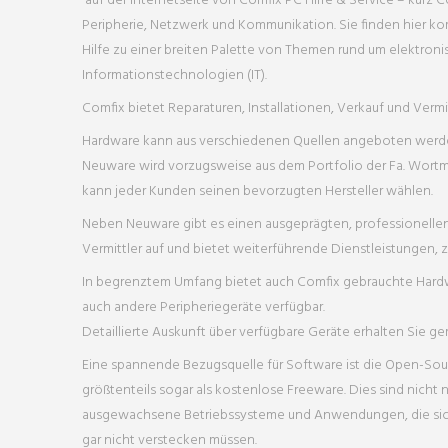
auf der Internetseite von Comfix PC Hilfe & Service – kurz 
Peripherie, Netzwerk und Kommunikation. Sie finden hier 
Hilfe zu einer breiten Palette von Themen rund um elektron
Informationstechnologien (IT).
Comfix bietet Reparaturen, Installationen, Verkauf und Verm
Hardware kann aus verschiedenen Quellen angeboten werd
Neuware wird vorzugsweise aus dem Portfolio der Fa. Wortm
kann jeder Kunden seinen bevorzugten Hersteller wählen.
Neben Neuware gibt es einen ausgeprägten, professionellen 2
Vermittler auf und bietet weiterführende Dienstleistungen, z
In begrenztem Umfang bietet auch Comfix gebrauchte Hard
auch andere Peripheriegeräte verfügbar.
Detaillierte Auskunft über verfügbare Geräte erhalten Sie ge
Eine spannende Bezugsquelle für Software ist die Open-Sour
größtenteils sogar als kostenlose Freeware. Dies sind nich
ausgewachsene Betriebssysteme und Anwendungen, die sich 
gar nicht verstecken müssen.