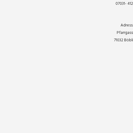
07031- 41
Adress
Pfarrgass
71032 Böb