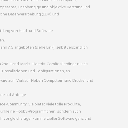
Comfix, Ihrem Dienstleister rund um Computer,
kompetente, unabhängige und objektive Beratung und
ische Datenverarbeitung (EDV) und
ittlung von Hard- und Software.
en:
ann AG angeboten (siehe Link), selbstverständlich
nd-Hand-Markt. Hier tritt Comfix allerdings nur als
.B Installationen und Konfigurationen, an.
ware zum Verkauf. Neben Computern sind Drucker und
rne auf Anfrage.
ce-Community. Sie bietet viele tolle Produkte,
t nur kleine Hobby-Progrämmchen, sondern auch
vor gleichartiger kommerzieller Software ganz und