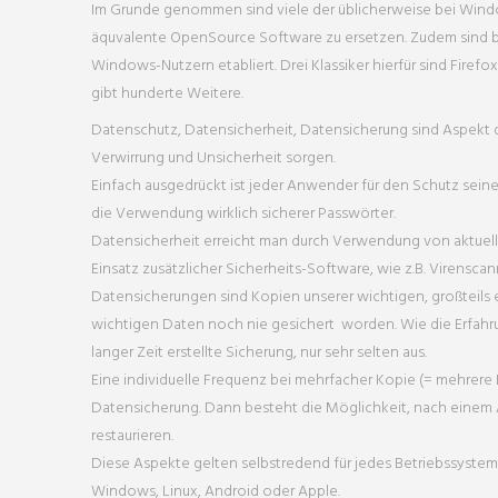
Im Grunde genommen sind viele der üblicherweise bei Windo
äquvalente OpenSource Software zu ersetzen. Zudem sind b
Windows-Nutzern etabliert. Drei Klassiker hierfür sind Firefo
gibt hunderte Weitere.
Datenschutz, Datensicherheit, Datensicherung sind Aspekt d
Verwirrung und Unsicherheit sorgen.
Einfach ausgedrückt ist jeder Anwender für den Schutz seiner 
die Verwendung wirklich sicherer Passwörter.
Datensicherheit erreicht man durch Verwendung von aktuell
Einsatz zusätzlicher Sicherheits-Software, wie z.B. Virensc
Datensicherungen sind Kopien unserer wichtigen, großteils ei
wichtigen Daten noch nie gesichert worden. Wie die Erfahrun
langer Zeit erstellte Sicherung, nur sehr selten aus.
Eine individuelle Frequenz bei mehrfacher Kopie (= mehrere Da
Datensicherung. Dann besteht die Möglichkeit, nach einem A
restaurieren.
Diese Aspekte gelten selbstredend für jedes Betriebssyste
Windows, Linux, Android oder Apple.